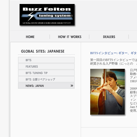
BFTSインタビュー: ギター、ギ
第一回目のBFTSインタビューで
絶賛される入戸野徹（にっとの 
日戸
勤務
アメ
19
200
顧客
スプ
ィン
など
Ja
使用