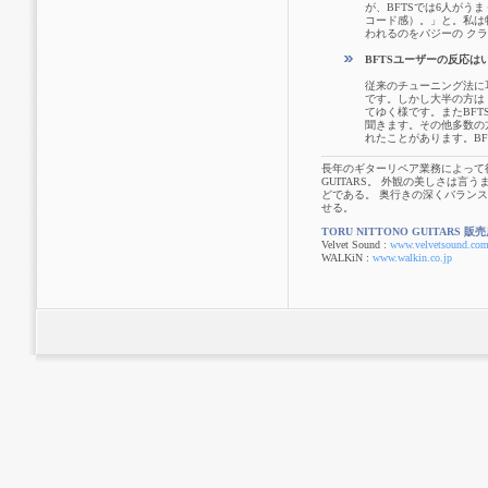
が、BFTSでは6人が
コード感）。」と。私は
われるのをバジーの ク
BFTSユーザーの反応は
従来のチューニング法に
です。しかし大半の方は
てゆく様です。またBF
聞きます。その他多数の
れたことがあります。B
長年のギターリペア業務によって得た
GUITARS。 外観の美しさは
どである。 奥行きの深くバラン
せる。
TORU NITTONO GUITARS 販
Velvet Sound :
www.velvetsound.co
WALKiN :
www.walkin.co.jp