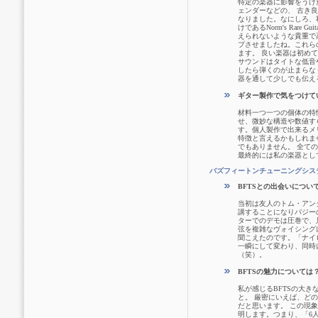
特定の楽器に影響をうけ
ェンダーなどの、 古き
なりました。なにしろ、私が
けであるNorm's Rar
えられないような貴重で
プさせましたね。これら
ます。 良い楽器は初め
サウンドはタイトな低音
したら弾くのが止まらな
器を通して少しでも伝え
ギター製作で気をつけて
材料一つ一つの個体の特
せ、微妙な構造や数値す
す。個人製作で出来るメリッ
特徴と言えるかもしれま
でもありません。 全て
最終的には私の楽器とし
バズフィートンチューニングシステム
BFTSとの出会いについ
当初は友人のトム・アンダ
講することになりバジー
ターでのデモは圧巻で、
弦を複雑なヴォイシング
聞こえたのです。「ナイ
一瞬にして変わり、同時
（笑）。
BFTSの魅力については
私が感じるBFTSの大
と。 厳密にいえば、ど
だと思います。 この現
明します。つまり、「6