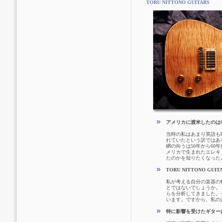
TORU NITTONO GUITARS
アメリカに渡米したのは
当時の私はあまり英語も
れていたという訳ではあ
網の向うは50年から6
メリカで生まれたエレキ
たのかを知りたくなった
TORU NITTONO G
私が考える自分の楽器の
とではないでしょうか。
らを分析してきました。
います。ですから、私の
特に影響を受けたギター